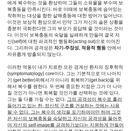
에게 복수하는 것을 환상하며 그들의 소유물을 부수며 보
복충동을 만족시킨다. 바로 이때에 보복충동에 숨어있는
착취하는 대상을 향한 살해충동에 대한 방어가 일어난다.
이것은 보상적 환상으로서 만약 그가 자신의 슬픈 상황을
충분히 극화한다면 그의 부모가 응답해 줄 것이라는 것이
다. 이것이 보복충동의 숙달을 실패하게 만들며 결국 자
신(self)에 대한 파괴적인 행동화(acting out)으로 이어진
다. 그리하여 공격성은
자기-주장성, 적응적 행동
안에서
자유롭게 방출되지 않는다.
이러한 역동이 내가 치료한 모든 경계선 환자의 징후학적
(symptomatology) core이다. 그는 기본적으로 더 나아지
기 (get better)위해서가 아니라 회복하기(get back)을 위
해서 복수를 원한다. 두 번째 중요한 지점은 그가 더 나아
질 것인가 아니면 회복할 것인가를 선택하는 것에 있다.
그는 둘 다를 가질 수는 없다.
그의 공격성이 복수로 흘러
들어가고 있는 한, 정신적 구조를 건설하는 것에는 사용
될 수 없다. 그는 복수의 생각을 포기하여야만 하며 그것
은 자신의 보복충동을 숙달하고 자신의 공격성을 풀어주
어 자신의 self-image를 공격하기보다는 지원하게 만들어