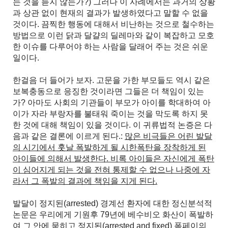
는 것을 듣지 않는가?) 그러나 이 사례에서는 과거의 상황
과 상관 없이 현재의 결과가 발생하였다고 말할 수 없을
것이다. 끔찍한 행동에 대해서 비난하는 것으로 철수하는
방법으로 이런 닭과 달걀의 딜레마와 같이 복잡하고 모호
한 이슈를 다루어야 하는 사람을 달래어 주는 것은 쉬운
일이다.
한걸음 더 들어가 보자. 고문을 가한 부모들도 역시 같은
보복충동으로 응징한 것이라면 그들은 더 책임이 있는
가? 아마도 사회의 기관들이 부모가 아이를 학대하여 아
이가 자라 부랑자를 불태워 죽이는 것을 막도록 하지 못
한 것에 대해 책임이 있을 것이다. 이 귀류법적 논증은 다
음과 같은 결론에 이르게 된다.:
많은 비극들은 어린 발달
의 시기에서 훗날 폭발하게 될 시한폭탄을 장착하게 된
아이들에 의해서 발생한다. 비록 아이들은 자신에게 폭탄
이 심어지게 되는 것을 전혀 통제할 수 없으나 나중에 자
라서 그 폭발의 결과에 책임을 지게 된다.
발달이 정지된(arrested) 경계선 환자에 대한 정신분석적
논문은 우리에게 기원후 79년에 베수비오 화산이 폭발하
여 그 안에 묻히고 정지된(arrested and fixed) 폼페이의