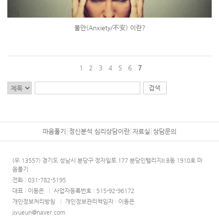
불안(Anxiety/不安) 이란?
1
2
3
4
5
6
7
마음풀기
정신분석 심리상담이란
자료실
상담문의
(우.13557) 경기도 성남시 분당구 정자일로 177 분당인텔리지II B동 1910호 마
음풀기
전화 : 031-782-5195
대표 : 이동은
|
사업자등록번호 : 515-92-96172
개인정보처리방침
|
개인정보관리책임자 : 이동은
jiyueun@naver.com