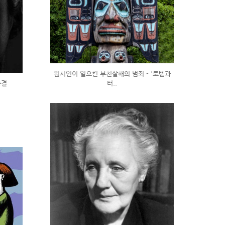
원시인이 일으킨 부친살해의 범죄 - '토템과
종결
터..