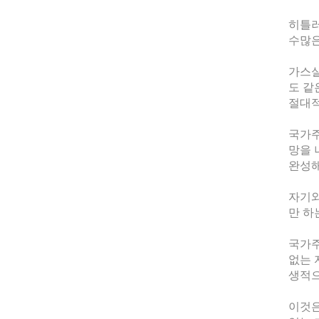
히틀러
수많은
가스실
도 같
절대적
국가주
망을 
완성해
자기와
만 하
국가주
없는 
생적으
이것은