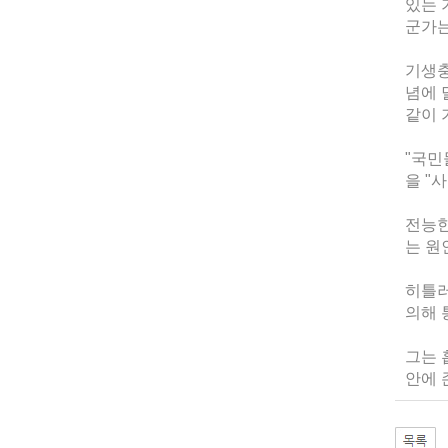
있는 
군가는
기생충
념에 
같이 
"국민
을 "
전능한
는 원
히틀러
의해 
그는 
안에 