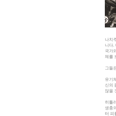
나치주
니다.
국가와
체를 
그들은
유기체
신의 
않을 
히틀러
생충의
터 피