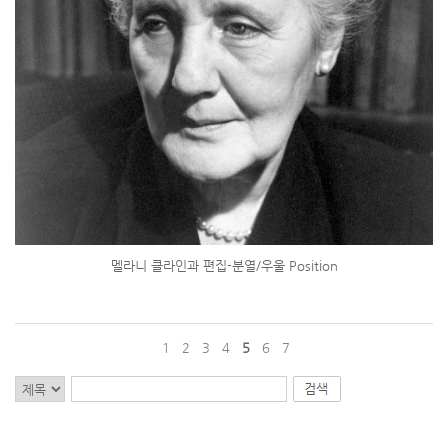
멜라니 클라인과 편집-분열/우울 Position
1
2
3
4
5
6
7