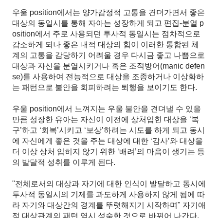
우울 position에서는 양가감정적 고통을 견뎌가면서 좋은
대상의 동일시를 통해 자아는 성장하게 되고 편집-분열 p
osition에서 주로 사용되던 투사적 동일시는 점차적으로
감소하게 되나 좋은 내적 대상의 힘이 이러한 통합된 체
계의 고통을 감당하기 어려울 경우 다시금 좋고 나쁨으로
대상과 자신을 분열시키거나 혹은 조적방어(manic defen
se)를 사용하여 전능적으로 대상을 조종하거나 이상화하
는 패턴으로 불안을 회피하려는 퇴행을 보이기도 한다.
우울 position에서 느껴지는 우울 불안을 견뎌낼 수 있을
만큼 성장한 유아는 자신이 이전에 상처입힌 대상을 ‘복
구’하고 ‘회복’시키고 ‘보상’하려는 시도를 하게 되고 동시
에 자신에게 좋은 것을 주는 대상에 대한 ‘감사’와 대상을
더 이상 상처 입히지 않기 위한 ‘배려’의 마음이 생기는 등
의 발달적 성취를 이루게 된다.
"전체로서의 대상과 자기에 대한 인식이 발달하고 동시에
투사적 동일시의 기제를 과도하게 사용하지 않게 됨에 따
라 자기와 대상간의 경계를 뚜렷해지기 시작하며" 자기애
적 대상관계의 패턴 역시 성숙한 것으로 바뀌어 나간다.