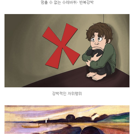
멈출 수 없는 수레바퀴- 반복강박
강박적인 자위행위