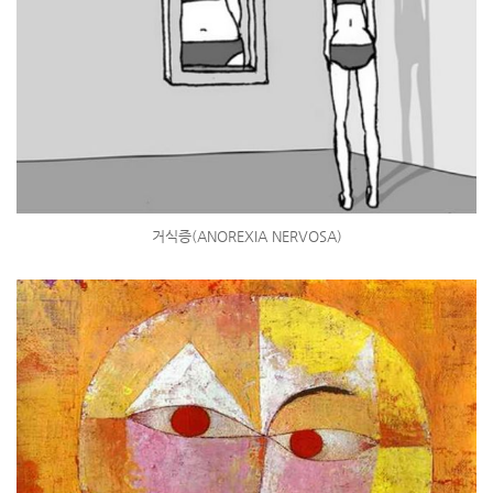
거식증(ANOREXIA NERVOSA)